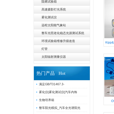
阻燃试验箱
高速摄影灯光系统
雾化测试仪
远程太阳能气象站
整车光照老化稳态光源测试系统
环境试验箱维修升级改造
Kipp
灯管
射表
太阳辐射测量仪器
热门产品 Hot
满足GB/T31467.3-
雾化仪|雾化测试仪|汽车内饰
生物培养箱
O
整车阳光模拟_汽车全光谱阳光
4000