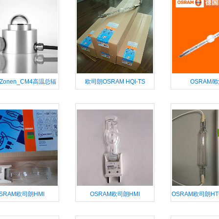
&Zonen_CM4高温总辐
欧司朗OSRAM HQI-TS
OSRAM/
_太阳总辐射传感器
2000W/NDL/S K1
HMI®4000W/D
灯管
SRAM欧司朗HMI
OSRAM欧司朗HMI
OSRAM欧司朗HTC
W/SE XS 影视单端镝灯
2500W/SE舞台影视拍摄影照
2000W紫